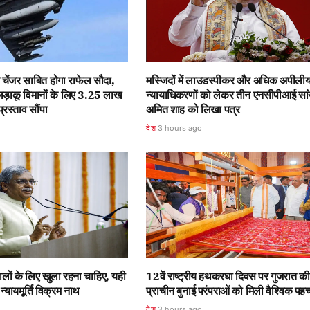
 चेंजर साबित होगा राफेल सौदा,
मस्जिदों में लाउडस्पीकर और अधिक अपीली
लड़ाकू विमानों के लिए 3.25 लाख
न्यायाधिकरणों को लेकर तीन एनसीपीआई सांस
्रस्ताव सौंपा
अमित शाह को लिखा पत्र
देश
3 hours ago
ालों के लिए खुला रहना चाहिए, यही
12वें राष्ट्रीय हथकरघा दिवस पर गुजरात की
्यायमूर्ति विक्रम नाथ
प्राचीन बुनाई परंपराओं को मिली वैश्विक पह
देश
3 hours ago