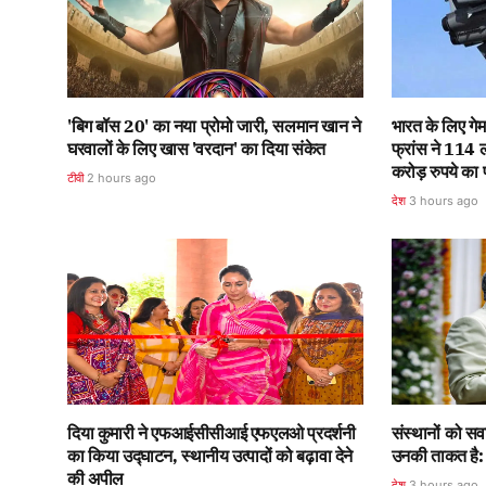
'बिग बॉस 20' का नया प्रोमो जारी, सलमान खान ने
भारत के लिए गेम
घरवालों के लिए खास 'वरदान' का दिया संकेत
फ्रांस ने 114 
करोड़ रुपये का प
टीवी
2 hours ago
देश
3 hours ago
दिया कुमारी ने एफआईसीसीआई एफएलओ प्रदर्शनी
संस्थानों को सव
का किया उद्घाटन, स्थानीय उत्पादों को बढ़ावा देने
उनकी ताकत है: न
की अपील
देश
3 hours ago