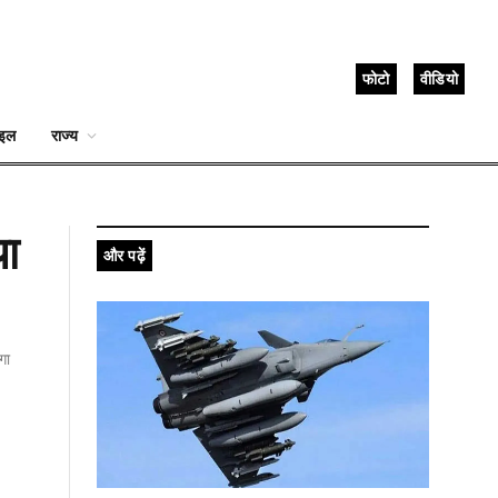
फोटो
वीडियो
ाइल
राज्य
या
और पढ़ें
गा