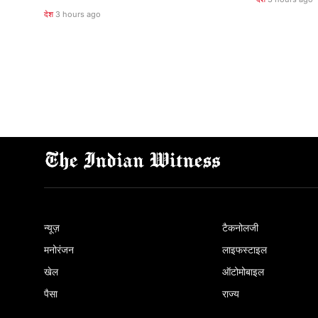
देश
3 hours ago
न्यूज़
टैकनोलजी
मनोरंजन
लाइफस्टाइल
खेल
ऑटोमोबाइल
पैसा
राज्य