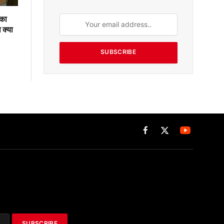
 का
 क्या
SUBSCRIBE
Facebook
X
(Twitter)
SUBSCRIBE