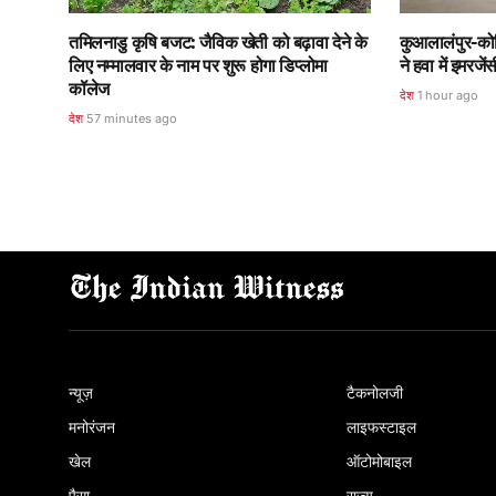
तमिलनाडु कृषि बजट: जैविक खेती को बढ़ावा देने के
कुआलालंपुर-कोच्
लिए नम्मालवार के नाम पर शुरू होगा डिप्लोमा
ने हवा में इमरज
कॉलेज
देश
1 hour ago
देश
57 minutes ago
न्यूज़
टैकनोलजी
मनोरंजन
लाइफस्टाइल
खेल
ऑटोमोबाइल
पैसा
राज्य