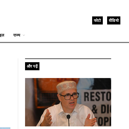
फोटो
वीडियो
ाइल
राज्य
और पढ़ें